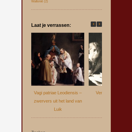
Wallonië
(2)
Laat je verrassen:
Vagi patriae Leodiensis –
Verzwegen verled
zwervers uit het land van
Luik