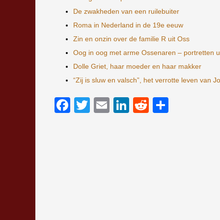
De zwakheden van een ruilebuiter
Roma in Nederland in de 19e eeuw
Zin en onzin over de familie R uit Oss
Oog in oog met arme Ossenaren – portretten u
Dolle Griet, haar moeder en haar makker
“Zij is sluw en valsch”, het verrotte leven va
Facebook
Twitter
Email
LinkedIn
Reddit
Delen