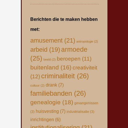
Berichten die te maken hebben
met:
amusement
(21)
antropologie
(2)
armoede
arbeid
(19)
(25)
beroepen
(11)
beeld
(2)
buitenland
(16)
creativiteit
criminaliteit
(26)
(12)
drank
(7)
cultuur
(2)
familiebanden
(26)
genealogie
(18)
gevangenissen
huisvesting
(7)
(3)
industrialisatie
(3)
inrichtingen
(6)
institutionalisering
(21)