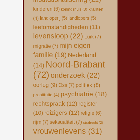
kinderen
(6)
kranten
koningshuis
(3)
landloperij
(5)
landlopers
(5)
(4)
leefomstandigheden
(11)
levensloop
(22)
Luik
(7)
mijn eigen
migratie
(7)
familie
(19)
Nederland
Noord-Brabant
(14)
(72)
onderzoek
(22)
oorlog
(9)
Oss
(7)
politiek
(8)
psychiatrie
(18)
prostitutie
(4)
rechtspraak
(12)
register
(10)
reizigers
(12)
religie
(6)
rijm
(7)
seksualiteit
(7)
strafrecht
(2)
vrouwenlevens
(31)