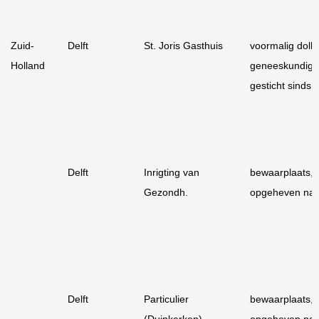
Zuid-
Delft
St. Joris Gasthuis
voormalig dolhu
Holland
geneeskundig
gesticht sinds 
Delft
Inrigting van
bewaarplaats,
Gezondh.
opgeheven na
Delft
Particulier
bewaarplaats,
(Duinkerken)
opgeheven na