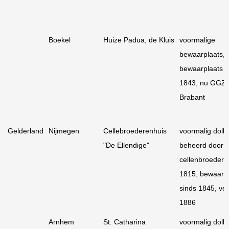
Boekel
Huize Padua, de Kluis
voormalige
bewaarplaats,
bewaarplaats s
1843, nu GGZ 
Brabant
Gelderland
Nijmegen
Cellebroederenhuis
voormalig dolhu
"De Ellendige"
beheerd door
cellenbroeders
1815, bewaarp
sinds 1845, ve
1886
Arnhem
St. Catharina
voormalig dolhu