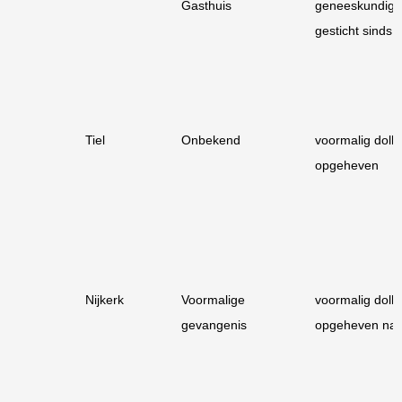
Gasthuis
geneeskundig
gesticht sinds 
Tiel
Onbekend
voormalig dolhu
opgeheven
Nijkerk
Voormalige
voormalig dolhu
gevangenis
opgeheven na