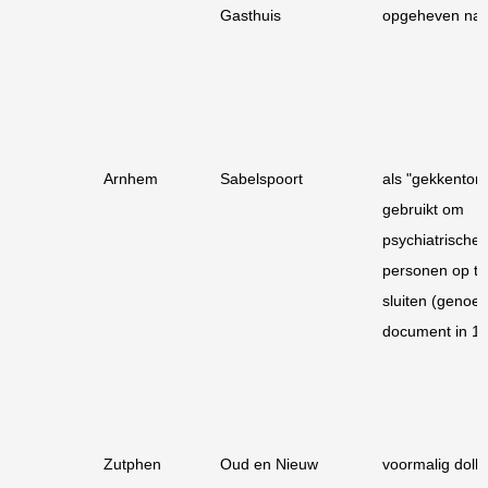
Gasthuis
opgeheven na
Arnhem
Sabelspoort
als "gekkentor
gebruikt om
psychiatrische
personen op te
sluiten (genoe
document in 1
Zutphen
Oud en Nieuw
voormalig dolhu