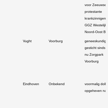
voor Zeeuwse
protestante
krankzinnigen,
GGZ Westelijk
Noord-Oost Br
Vught
Voorburg
geneeskundig
gesticht sinds 
nu Zorgpark
Voorburg
Eindhoven
Onbekend
voormalig dolhu
opgeheven na