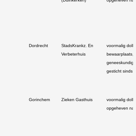
Dordrecht
StadsKrankz. En
voormalig dolhu
Verbeterhuis
bewaarplaats,
geneeskundig
gesticht sinds 
Gorinchem
Zieken Gasthuis
voormalig dolhu
opgeheven na