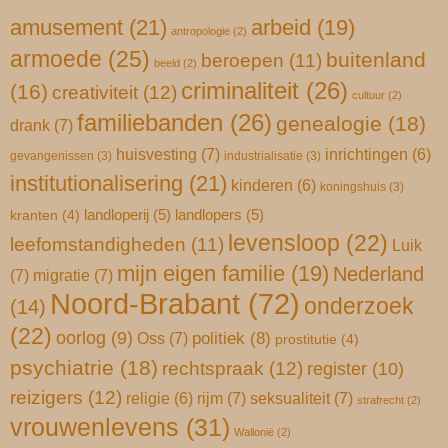
amusement
(21)
arbeid
(19)
antropologie
(2)
armoede
(25)
buitenland
beroepen
(11)
beeld
(2)
criminaliteit
(26)
(16)
creativiteit
(12)
cultuur
(2)
familiebanden
(26)
genealogie
(18)
drank
(7)
huisvesting
(7)
inrichtingen
(6)
gevangenissen
(3)
industrialisatie
(3)
institutionalisering
(21)
kinderen
(6)
koningshuis
(3)
landloperij
(5)
landlopers
(5)
kranten
(4)
levensloop
(22)
leefomstandigheden
(11)
Luik
mijn eigen familie
(19)
Nederland
(7)
migratie
(7)
Noord-Brabant
(72)
onderzoek
(14)
(22)
oorlog
(9)
Oss
(7)
politiek
(8)
prostitutie
(4)
psychiatrie
(18)
rechtspraak
(12)
register
(10)
reizigers
(12)
rijm
(7)
seksualiteit
(7)
religie
(6)
strafrecht
(2)
vrouwenlevens
(31)
Wallonië
(2)