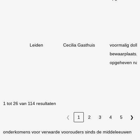
Leiden
Cecilia Gasthuis
voormalig dolhu
bewaarplaats,
opgeheven na
1 tot 26 van 114 resultaten
❮
1
2
3
4
5
❯
onderkomens voor verwarde voorouders sinds de middeleeuwen