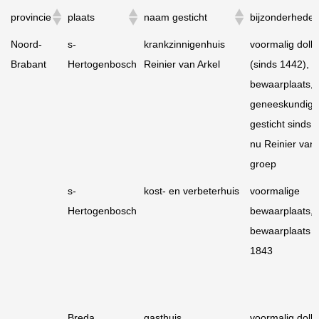
provincie
plaats
naam gesticht
bijzonderhede
provincie
plaats
naam gesticht
bijzonderhede
Noord-
s-
krankzinnigenhuis
voormalig dolh
Brabant
Hertogenbosch
Reinier van Arkel
(sinds 1442),
bewaarplaats,
geneeskundig
gesticht sinds 
nu Reinier van 
groep
s-
kost- en verbeterhuis
voormalige
Hertogenbosch
bewaarplaats,
bewaarplaats s
1843
Breda
gasthuis
voormalig dolhu