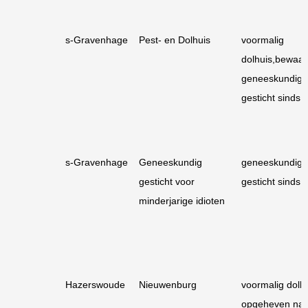
s-Gravenhage
Pest- en Dolhuis
voormalig
dolhuis,bewaar
geneeskundig
gesticht sinds 
s-Gravenhage
Geneeskundig
geneeskundig
gesticht voor
gesticht sinds 
minderjarige idioten
Hazerswoude
Nieuwenburg
voormalig dolhu
opgeheven na