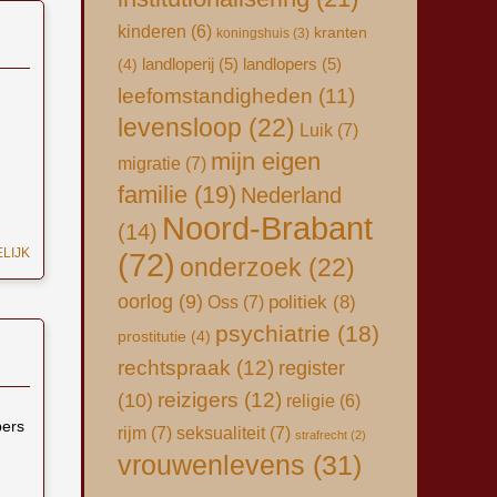
kinderen
(6)
kranten
koningshuis
(3)
landloperij
(5)
landlopers
(5)
(4)
leefomstandigheden
(11)
levensloop
(22)
Luik
(7)
mijn eigen
migratie
(7)
familie
(19)
Nederland
Noord-Brabant
(14)
LIJK
(72)
onderzoek
(22)
oorlog
(9)
Oss
(7)
politiek
(8)
psychiatrie
(18)
prostitutie
(4)
rechtspraak
(12)
register
(10)
reizigers
(12)
religie
(6)
pers
rijm
(7)
seksualiteit
(7)
strafrecht
(2)
vrouwenlevens
(31)