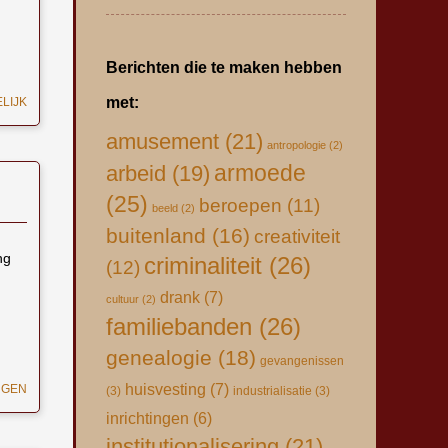
Berichten die te maken hebben
met:
LIJK
amusement
(21)
antropologie
(2)
armoede
arbeid
(19)
(25)
beroepen
(11)
beeld
(2)
buitenland
(16)
creativiteit
ng
criminaliteit
(26)
(12)
drank
(7)
cultuur
(2)
familiebanden
(26)
genealogie
(18)
gevangenissen
huisvesting
(7)
NGEN
(3)
industrialisatie
(3)
inrichtingen
(6)
institutionalisering
(21)