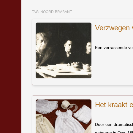
TAG:
NOORD-BRABANT
Verzwegen 
Een verrassende von
Het kraakt e
Door een dramatisch
geboorte in Oss, 18