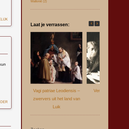
Wallonië
(2)
LIJK
Laat je verrassen:
kun
Vagi patriae Leodiensis –
Verzwegen verled
zwervers uit het land van
UDER
Luik