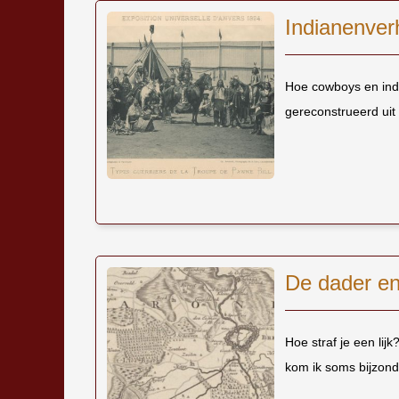
Indianenver
Hoe cowboys en indi
gereconstrueerd uit 
De dader en
Hoe straf je een lij
kom ik soms bijzond