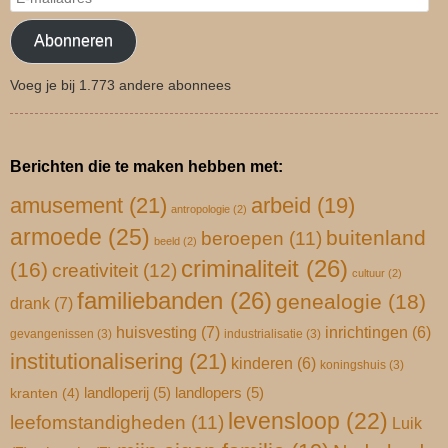
Abonneren
Voeg je bij 1.773 andere abonnees
Berichten die te maken hebben met:
amusement
(21)
arbeid
(19)
antropologie
(2)
armoede
(25)
buitenland
beroepen
(11)
beeld
(2)
criminaliteit
(26)
(16)
creativiteit
(12)
cultuur
(2)
familiebanden
(26)
genealogie
(18)
drank
(7)
huisvesting
(7)
inrichtingen
(6)
gevangenissen
(3)
industrialisatie
(3)
institutionalisering
(21)
kinderen
(6)
koningshuis
(3)
landloperij
(5)
landlopers
(5)
kranten
(4)
levensloop
(22)
leefomstandigheden
(11)
Luik