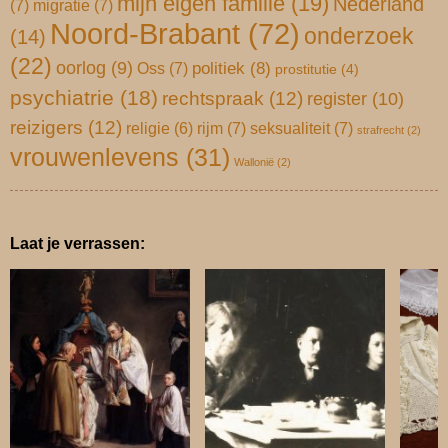
mijn eigen familie
(19)
Nederland
(7)
migratie
(7)
Noord-Brabant
(72)
onderzoek
(14)
(22)
oorlog
(9)
Oss
(7)
politiek
(8)
prostitutie
(4)
psychiatrie
(18)
rechtspraak
(12)
register
(10)
reizigers
(12)
rijm
(7)
seksualiteit
(7)
religie
(6)
strafrecht
(2)
vrouwenlevens
(31)
Wallonië
(2)
Laat je verrassen: