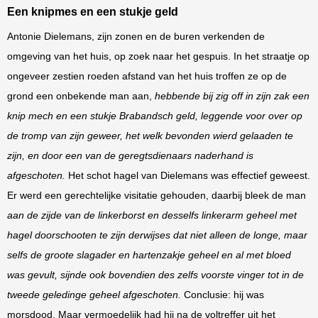
Een knipmes en een stukje geld
Antonie Dielemans, zijn zonen en de buren verkenden de
omgeving van het huis, op zoek naar het gespuis. In het straatje op
ongeveer zestien roeden afstand van het huis troffen ze op de
grond een onbekende man aan,
hebbende bij zig off in zijn zak een
knip mech en een stukje Brabandsch geld, leggende voor over op
de tromp van zijn geweer, het welk bevonden wierd gelaaden te
zijn, en door een van de geregtsdienaars naderhand is
afgeschoten.
Het schot hagel van Dielemans was effectief geweest.
Er werd een gerechtelijke visitatie gehouden, daarbij bleek de man
aan de zijde van de linkerborst en desselfs linkerarm geheel met
hagel doorschooten te zijn derwijses dat niet alleen de longe, maar
selfs de groote slagader en hartenzakje geheel en al met bloed
was gevult, sijnde ook bovendien des zelfs voorste vinger tot in de
tweede geledinge geheel afgeschoten.
Conclusie: hij was
morsdood. Maar vermoedelijk had hij na de voltreffer uit het