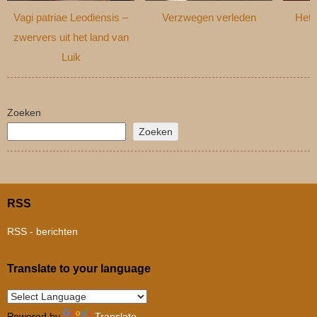
Vagi patriae Leodiensis –
Verzwegen verleden
Het 
zwervers uit het land van
Luik
Zoeken
Zoeken
RSS
RSS - berichten
Translate to your language
Powered by
Translate