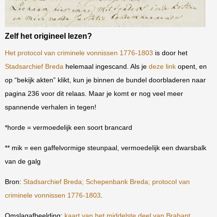
Zelf het origineel lezen?
Het protocol van criminele vonnissen 1776-1803
is door het
Stadsarchief Breda
helemaal ingescand. Als je
deze link
opent, en
op “bekijk akten” klikt, kun je binnen de bundel doorbladeren naar
pagina 236 voor dit relaas. Maar je komt er nog veel meer
spannende verhalen in tegen!
*horde = vermoedelijk een soort brancard
** mik = een gaffelvormige steunpaal, vermoedelijk een dwarsbalk
van de galg
Bron:
Stadsarchief Breda; Schepenbank Breda; protocol van
criminele vonnissen 1776-1803
.
Omslagafbeelding:
kaart van het middelste deel van Brabant
,