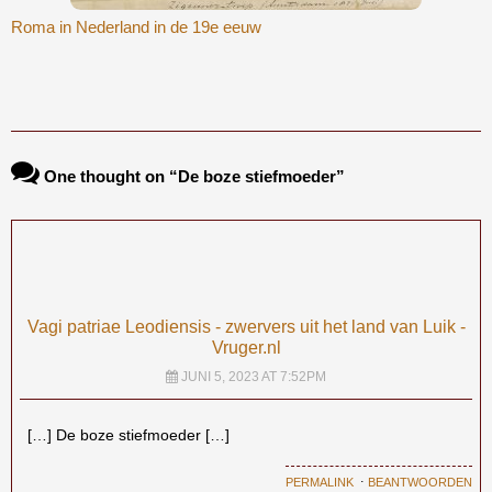
Roma in Nederland in de 19e eeuw
Bericht navigatie
One thought on “
De boze stiefmoeder
”
Vagi patriae Leodiensis - zwervers uit het land van Luik -
Vruger.nl
JUNI 5, 2023 AT 7:52PM
[…] De boze stiefmoeder […]
PERMALINK
⋅
BEANTWOORDEN