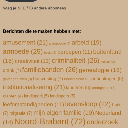
Voeg je bij 1.773 andere abonnees
Berichten die te maken hebben met:
amusement
(21)
arbeid
(19)
antropologie
(2)
armoede
(25)
buitenland
beroepen
(11)
beeld
(2)
criminaliteit
(26)
(16)
creativiteit
(12)
cultuur
(2)
familiebanden
(26)
genealogie
(18)
drank
(7)
huisvesting
(7)
inrichtingen
(6)
gevangenissen
(3)
industrialisatie
(3)
institutionalisering
(21)
kinderen
(6)
koningshuis
(3)
landloperij
(5)
landlopers
(5)
kranten
(4)
levensloop
(22)
leefomstandigheden
(11)
Luik
mijn eigen familie
(19)
Nederland
(7)
migratie
(7)
Noord-Brabant
(72)
onderzoek
(14)