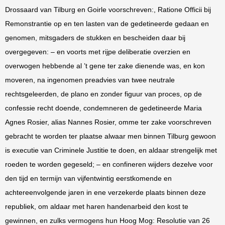
Drossaard van Tilburg en Goirle voorschreven:, Ratione Officii bij
Remonstrantie op en ten lasten van de gedetineerde gedaan en
genomen, mitsgaders de stukken en bescheiden daar bij
overgegeven: – en voorts met rijpe deliberatie overzien en
overwogen hebbende al ’t gene ter zake dienende was, en kon
moveren, na ingenomen preadvies van twee neutrale
rechtsgeleerden, de plano en zonder figuur van proces, op de
confessie recht doende, condemneren de gedetineerde Maria
Agnes Rosier, alias Nannes Rosier, omme ter zake voorschreven
gebracht te worden ter plaatse alwaar men binnen Tilburg gewoon
is executie van Criminele Justitie te doen, en aldaar strengelijk met
roeden te worden gegeseld; – en confineren wijders dezelve voor
den tijd en termijn van vijfentwintig eerstkomende en
achtereenvolgende jaren in ene verzekerde plaats binnen deze
republiek, om aldaar met haren handenarbeid den kost te
gewinnen, en zulks vermogens hun Hoog Mog: Resolutie van 26