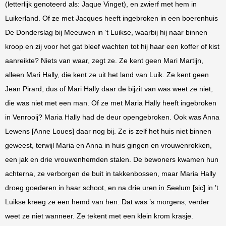
(letterlijk genoteerd als: Jaque Vinget), en zwierf met hem in
Luikerland. Of ze met Jacques heeft ingebroken in een boerenhuis
De Donderslag bij Meeuwen in ’t Luikse, waarbij hij naar binnen
kroop en zij voor het gat bleef wachten tot hij haar een koffer of kist
aanreikte? Niets van waar, zegt ze. Ze kent geen Mari Martijn,
alleen Mari Hally, die kent ze uit het land van Luik. Ze kent geen
Jean Pirard, dus of Mari Hally daar de bijzit van was weet ze niet,
die was niet met een man. Of ze met Maria Hally heeft ingebroken
in Venrooij? Maria Hally had de deur opengebroken. Ook was Anna
Lewens [Anne Loues] daar nog bij. Ze is zelf het huis niet binnen
geweest, terwijl Maria en Anna in huis gingen en vrouwenrokken,
een jak en drie vrouwenhemden stalen. De bewoners kwamen hun
achterna, ze verborgen de buit in takkenbossen, maar Maria Hally
droeg goederen in haar schoot, en na drie uren in Seelum [sic] in ’t
Luikse kreeg ze een hemd van hen. Dat was ’s morgens, verder
weet ze niet wanneer. Ze tekent met een klein krom krasje.