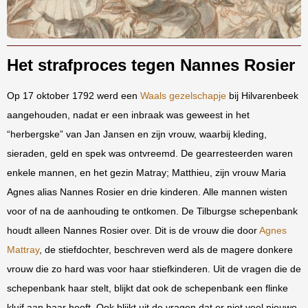
Het strafproces tegen Nannes Rosier
Op 17 oktober 1792 werd een
Waals gezelschapje
bij Hilvarenbeek
aangehouden, nadat er een inbraak was geweest in het
“herbergske” van Jan Jansen en zijn vrouw, waarbij kleding,
sieraden, geld en spek was ontvreemd. De gearresteerden waren
enkele mannen, en het gezin Matray; Matthieu, zijn vrouw Maria
Agnes alias Nannes Rosier en drie kinderen. Alle mannen wisten
voor of na de aanhouding te ontkomen. De Tilburgse schepenbank
houdt alleen Nannes Rosier over. Dit is de vrouw die door
Agnes
Mattray
, de stiefdochter, beschreven werd als de magere donkere
vrouw die zo hard was voor haar stiefkinderen. Uit de vragen die de
schepenbank haar stelt, blijkt dat ook de schepenbank een flinke
kluif aan haar heeft. Ook blijkt uit de vragen dat er niet veel nieuwe