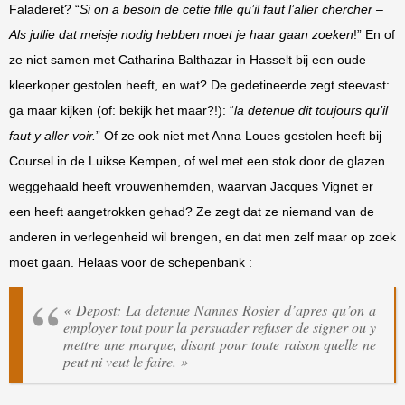
Faladeret? “
Si on a besoin de cette fille qu’il faut l’aller chercher –
Als jullie dat meisje nodig hebben moet je haar gaan zoeken
!” En of
ze niet samen met Catharina Balthazar in Hasselt bij een oude
kleerkoper gestolen heeft, en wat? De gedetineerde zegt steevast:
ga maar kijken (of: bekijk het maar?!): “
la detenue dit toujours qu’il
faut y aller voir.
” Of ze ook niet met Anna Loues gestolen heeft bij
Coursel in de Luikse Kempen, of wel met een stok door de glazen
weggehaald heeft vrouwenhemden, waarvan Jacques Vignet er
een heeft aangetrokken gehad? Ze zegt dat ze niemand van de
anderen in verlegenheid wil brengen, en dat men zelf maar op zoek
moet gaan. Helaas voor de schepenbank :
« Depost: La detenue Nannes Rosier d’apres qu’on a
employer tout pour la persuader refuser de signer ou y
mettre une marque, disant pour toute raison quelle ne
peut ni veut le faire. »