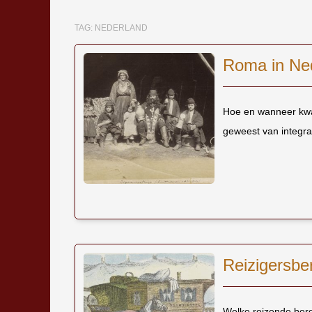
TAG:
NEDERLAND
Roma in Ned
Hoe en wanneer kwa
geweest van integr
Reizigersbe
Welke reizende ber