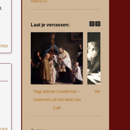
Wallonië
(2)
d,
Laat je verrassen:
LPEN
Vagi patriae Leodiensis –
Verzwegen verled
zwervers uit het land van
Luik
UDER