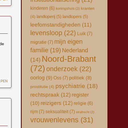
kinderen
(6)
kranten
koningshuis
(3)
landloperij
(5)
landlopers
(5)
(4)
leefomstandigheden
(11)
levensloop
(22)
Luik
(7)
mijn eigen
migratie
(7)
 de
familie
(19)
Nederland
Noord-Brabant
(14)
(72)
onderzoek
(22)
oorlog
(9)
Oss
(7)
politiek
(8)
LPEN
psychiatrie
(18)
prostitutie
(4)
rechtspraak
(12)
register
(10)
reizigers
(12)
religie
(6)
rijm
(7)
seksualiteit
(7)
strafrecht
(2)
vrouwenlevens
(31)