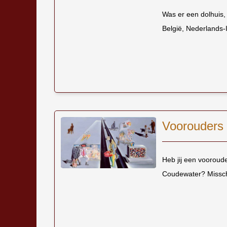
Was er een dolhuis,
België, Nederlands-
Voorouders
Heb jij een vooroud
Coudewater? Misschie