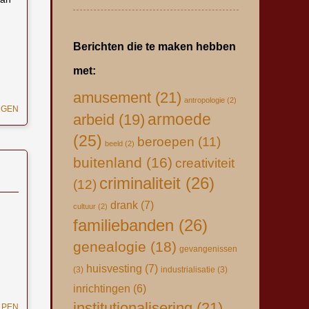
Berichten die te maken hebben
met:
amusement
(21)
antropologie
(2)
NGEN
armoede
arbeid
(19)
(25)
beroepen
(11)
beeld
(2)
buitenland
(16)
creativiteit
criminaliteit
(26)
(12)
drank
(7)
cultuur
(2)
familiebanden
(26)
genealogie
(18)
gevangenissen
huisvesting
(7)
(3)
industrialisatie
(3)
inrichtingen
(6)
institutionalisering
(21)
LPEN