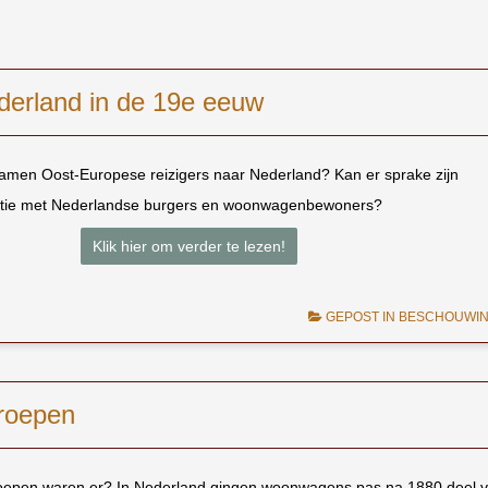
erland in de 19e eeuw
men Oost-Europese reizigers naar Nederland? Kan er sprake zijn
atie met Nederlandse burgers en woonwagenbewoners?
Klik hier om verder te lezen!
GEPOST IN
BESCHOUWI
roepen
oepen waren er? In Nederland gingen woonwagens pas na 1880 deel 