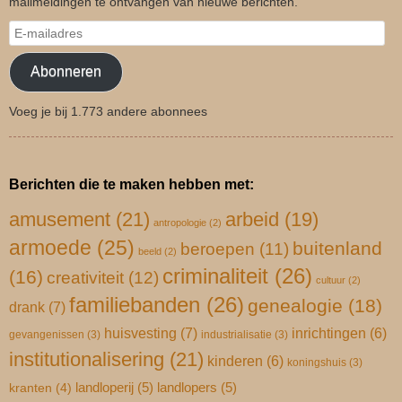
mailmeldingen te ontvangen van nieuwe berichten.
Abonneren
Voeg je bij 1.773 andere abonnees
Berichten die te maken hebben met:
amusement
(21)
arbeid
(19)
antropologie
(2)
armoede
(25)
buitenland
beroepen
(11)
beeld
(2)
criminaliteit
(26)
(16)
creativiteit
(12)
cultuur
(2)
familiebanden
(26)
genealogie
(18)
drank
(7)
huisvesting
(7)
inrichtingen
(6)
gevangenissen
(3)
industrialisatie
(3)
institutionalisering
(21)
kinderen
(6)
koningshuis
(3)
landloperij
(5)
landlopers
(5)
kranten
(4)