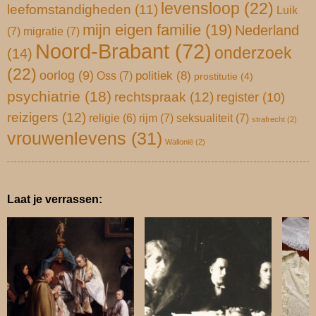
levensloop
(22)
leefomstandigheden
(11)
Luik
mijn eigen familie
(19)
Nederland
(7)
migratie
(7)
Noord-Brabant
(72)
onderzoek
(14)
(22)
oorlog
(9)
Oss
(7)
politiek
(8)
prostitutie
(4)
psychiatrie
(18)
rechtspraak
(12)
register
(10)
reizigers
(12)
rijm
(7)
seksualiteit
(7)
religie
(6)
strafrecht
(2)
vrouwenlevens
(31)
Wallonië
(2)
Laat je verrassen: