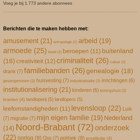
Voeg je bij 1.773 andere abonnees
Berichten die te maken hebben met:
amusement
(21)
arbeid
(19)
antropologie
(2)
armoede
(25)
buitenland
beroepen
(11)
beeld
(2)
criminaliteit
(26)
(16)
creativiteit
(12)
cultuur
(2)
familiebanden
(26)
genealogie
(18)
drank
(7)
huisvesting
(7)
inrichtingen
(6)
gevangenissen
(3)
industrialisatie
(3)
institutionalisering
(21)
kinderen
(6)
koningshuis
(3)
landloperij
(5)
landlopers
(5)
kranten
(4)
levensloop
(22)
leefomstandigheden
(11)
Luik
mijn eigen familie
(19)
Nederland
(7)
migratie
(7)
Noord-Brabant
(72)
onderzoek
(14)
(22)
oorlog
(9)
Oss
(7)
politiek
(8)
prostitutie
(4)