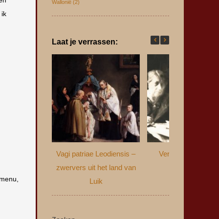
Wallonië
(2)
 ik
Laat je verrassen:
Vagi patriae Leodiensis –
Verzwegen verled
zwervers uit het land van
 menu,
Luik