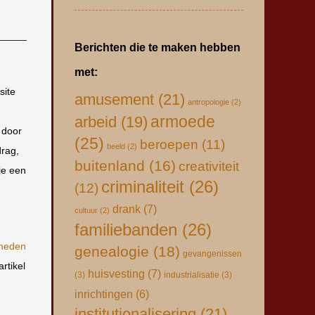
Berichten die te maken hebben
met:
site
amusement
(21)
antropologie
(2)
armoede
arbeid
(19)
 door
(25)
beroepen
(11)
beeld
(2)
drag,
buitenland
(16)
creativiteit
je een
criminaliteit
(26)
(12)
drank
(7)
cultuur
(2)
familiebanden
(26)
gheden
genealogie
(18)
gevangenissen
rtikel
huisvesting
(7)
(3)
industrialisatie
(3)
inrichtingen
(6)
institutionalisering
(21)