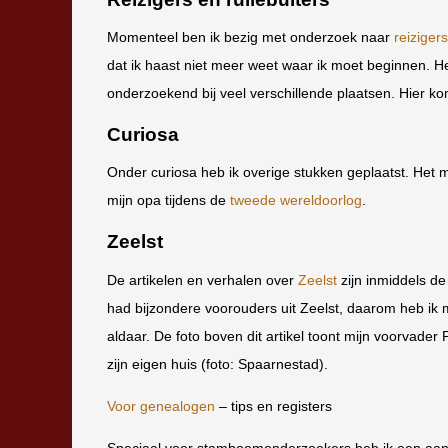
Momenteel ben ik bezig met onderzoek naar
reiziger
dat ik haast niet meer weet waar ik moet beginnen. He
onderzoekend bij veel verschillende plaatsen. Hier ko
Curiosa
Onder curiosa heb ik overige stukken geplaatst. Het me
mijn opa tijdens de
tweede wereldoorlog
.
Zeelst
De artikelen en verhalen over
Zeelst
zijn inmiddels de
had bijzondere voorouders uit Zeelst, daarom heb ik 
aldaar. De foto boven dit artikel toont mijn voorvade
zijn eigen huis (foto: Spaarnestad).
Voor genealogen
– tips en registers
Speciaal voor stamboomonderzoekers heb ik een aanta