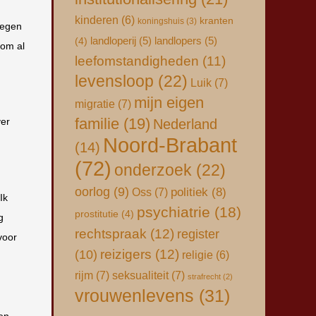
kinderen
(6)
kranten
koningshuis
(3)
tegen
landloperij
(5)
landlopers
(5)
(4)
kom al
leefomstandigheden
(11)
levensloop
(22)
Luik
(7)
mijn eigen
migratie
(7)
familie
(19)
ver
Nederland
Noord-Brabant
(14)
(72)
onderzoek
(22)
oorlog
(9)
Oss
(7)
politiek
(8)
Ik
psychiatrie
(18)
prostitutie
(4)
g
rechtspraak
(12)
register
voor
(10)
reizigers
(12)
religie
(6)
rijm
(7)
seksualiteit
(7)
strafrecht
(2)
vrouwenlevens
(31)
en