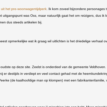
s uit het pre-woonwagentijdperk
. Ik kom zoveel bijzondere personages 
t uitgangspunt was Oss, maar natuurlijk gaat het om reizigers, dus ik 
men dus steeds artikelen bij.
est opmerkelijke wat ik graag wil uitlichten is het driedelige verhaal o
 oudste op deze site. Zeelst is onderdeel van de gemeente Veldhoven. 
mij er destijds in verdiept en veel contact gehad met de heemkundekrin
r Peerke (de kaalhoofdige man op klompen) met een fabrikantenfamilie, 
l artikelen geschreven waar jij misschien iets aan hebt. Maar misschi