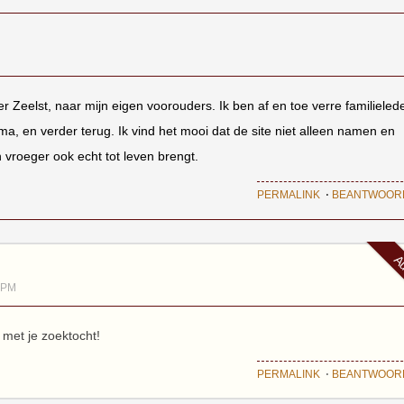
ver Zeelst, naar mijn eigen voorouders. Ik ben af en toe verre familieled
, en verder terug. Ik vind het mooi dat de site niet alleen namen en
 vroeger ook echt tot leven brengt.
PERMALINK
⋅
BEANTWOOR
Au
1PM
 met je zoektocht!
PERMALINK
⋅
BEANTWOOR