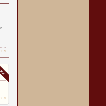
en
DEN
teur
DEN