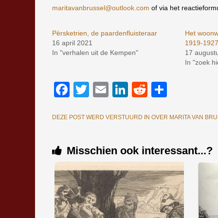
maritavanbrussel@outlook.com
of via het reactieformu
Pèrsketrien, de paardenfluisteraar
Het woonw
16 april 2021
1919-192
In "verhalen uit de Kempen"
17 august
In "zoek h
Facebook
Twitter
Email
LinkedIn
Reddit
Delen
DEZE POST WERD VERSTUURD IN
OVER MARITA VAN BR
Misschien ook interessant...?