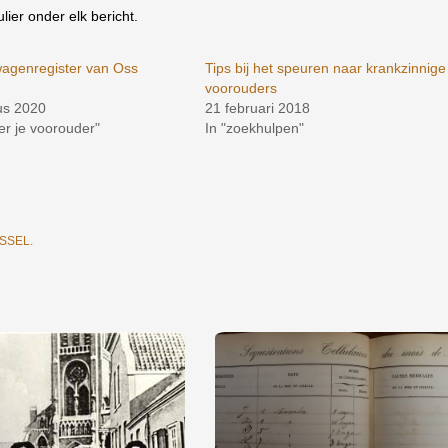
lier onder elk bericht.
agenregister van Oss
Tips bij het speuren naar krankzinnige
7
voorouders
us 2020
21 februari 2018
ier je voorouder"
In "zoekhulpen"
USSEL
.