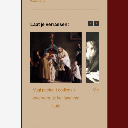
Wallonië
(2)
Laat je verrassen:
Vagi patriae Leodiensis –
Verzwegen verled
zwervers uit het land van
Luik