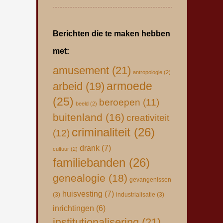
Berichten die te maken hebben
met:
amusement
(21)
antropologie
(2)
armoede
arbeid
(19)
(25)
beroepen
(11)
beeld
(2)
buitenland
(16)
creativiteit
criminaliteit
(26)
(12)
drank
(7)
cultuur
(2)
familiebanden
(26)
genealogie
(18)
gevangenissen
huisvesting
(7)
(3)
industrialisatie
(3)
inrichtingen
(6)
institutionalisering
(21)