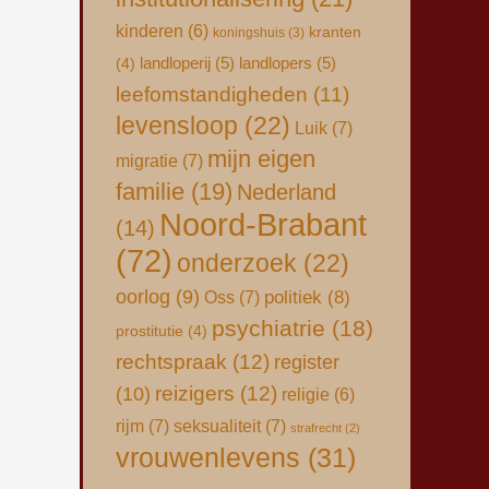
kinderen
(6)
kranten
koningshuis
(3)
landloperij
(5)
landlopers
(5)
(4)
leefomstandigheden
(11)
levensloop
(22)
Luik
(7)
mijn eigen
migratie
(7)
familie
(19)
Nederland
Noord-Brabant
(14)
(72)
onderzoek
(22)
oorlog
(9)
Oss
(7)
politiek
(8)
psychiatrie
(18)
prostitutie
(4)
rechtspraak
(12)
register
(10)
reizigers
(12)
religie
(6)
rijm
(7)
seksualiteit
(7)
strafrecht
(2)
vrouwenlevens
(31)