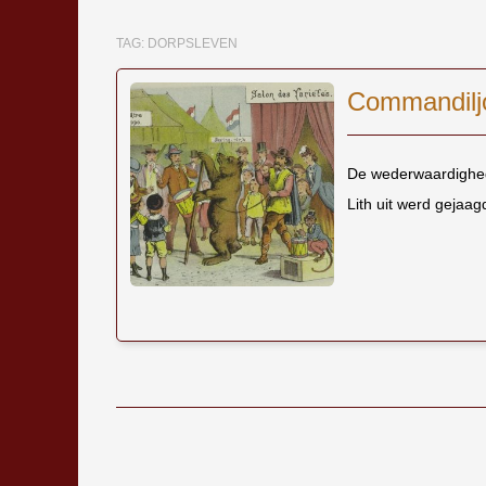
TAG:
DORPSLEVEN
Commandiljo
De wederwaardighed
Lith uit werd gejaag
Bericht navigatie